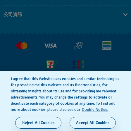
聯繫我們
公司資訊
常見問題解答
媒體中心
運送與退貨
工作機會
銷售條款
I agree that this Website uses cookies and similar technologies
for providing me this Website and its functionalities, for
隱私權政策
Cookie notice
obtaining insights about its use and for providing me relevant
advertisements. You may change the settings to activate or
deactivate each category of cookies at any time. To find out
使用者條款
more about cookies, please also see our
Cookie Notice.
瑞士製造
Reject All Cookies
Accept All Cookies