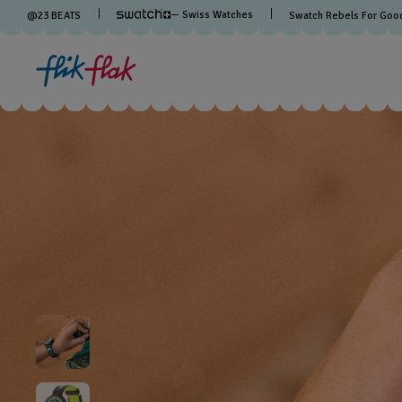
— Swiss Watches
@
23
BEATS
Swatch Rebels For Goo