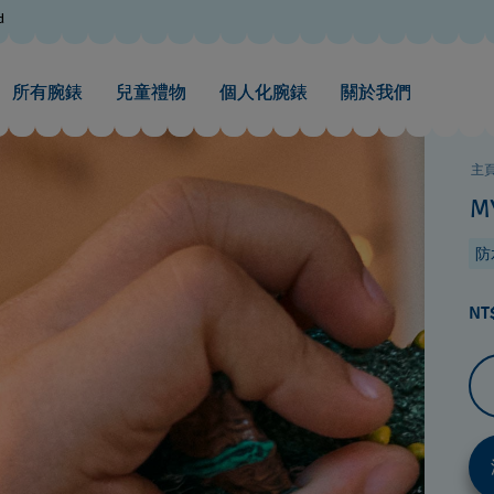
d
所有腕錶
兒童禮物
個人化腕錶
關於我們
主
M
防水
NT$