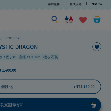
客戶服務
查找店鋪
ZHO
TW
尋找商品
尋
找
商
品
頁
POWER TIME
YSTIC DRAGON
 3 巴 / 米
直徑 31.85 mm
機芯 石英
 1,400.00
個性化
+NT$ 150.00
添加至購物車