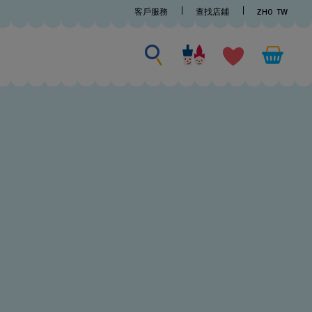
客戶服務
查找店鋪
ZHO
TW
尋找商品
尋
找
商
品