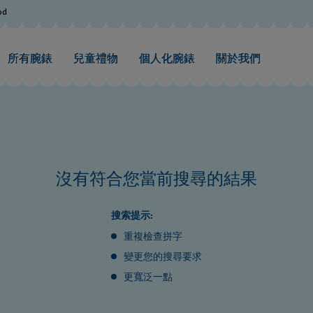
od
所有腕錶
兒童禮物
個人化腕錶
關於我們
沒有符合您當前搜尋的結果
搜索提示:
重複檢查拼字
變更您的搜尋要求
更寬泛一點