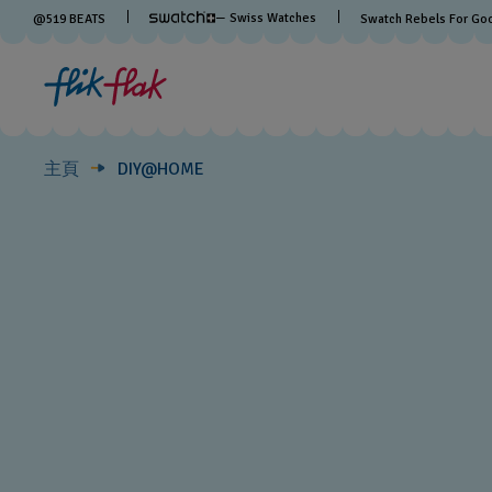
DIY@HOME
— Swiss Watches
@
519
BEATS
Swatch Rebels For Go
主頁
DIY@HOME