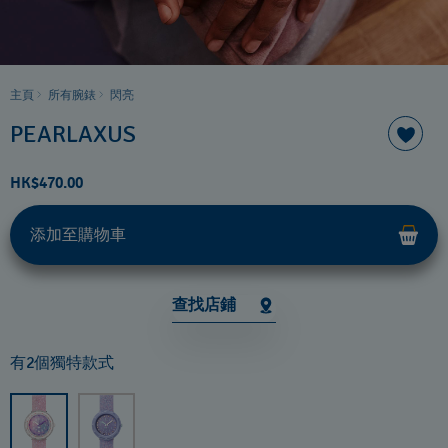
主頁
所有腕錶
閃亮
PEARLAXUS
HK$470.00
添加至購物車
查找店鋪
有2個獨特款式