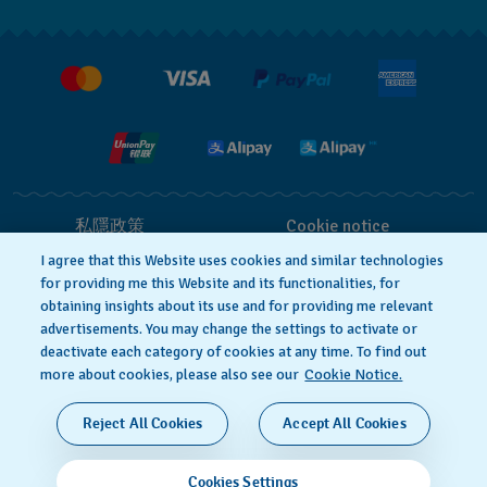
最新消息
免費送貨及退換貨
就業機會
銷售條款
私隱政策
Cookie notice
I agree that this Website uses cookies and similar technologies
for providing me this Website and its functionalities, for
使用條款
obtaining insights about its use and for providing me relevant
advertisements. You may change the settings to activate or
deactivate each category of cookies at any time. To find out
瑞士製造
more about cookies, please also see our
Cookie Notice.
© 2026 Flik Flak，Swatch Ltd. 的分部，保留所有權
Reject All Cookies
Accept All Cookies
利。
貴金屬及寶石交易商註冊號碼: A-B-23-10-01803 (A類註
Cookies Settings