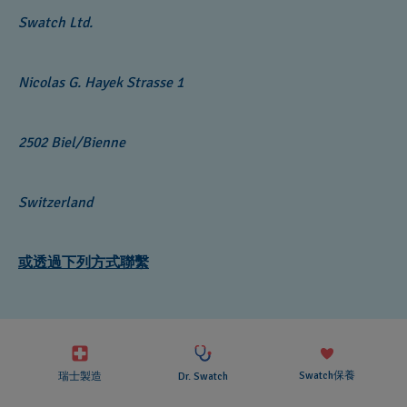
Swatch Ltd.
Nicolas G. Hayek Strasse 1‎
2502 Biel/Bienne‎‎
Switzerland
或透過下列方式聯繫
Swatch保養
瑞士製造
Dr. Swatch