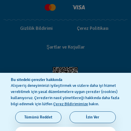
SSS
Teslimat
İade Politikası
Gizlilik Bildirimi
Çerez Politikası
İşlem Rehberi
Şartlar ve Koşullar
Bu sitedeki çerezler hakkında
Alışveriş deneyiminizi iyileştirmek ve sizlere daha iyi hizmet
verebilmek için yasal düzenlemelere uygun çerezler (cookies)
kullanıyoruz. Çerezlerin nasıl yönetileceği hakkında daha fazla
bilgi edinmek için lütfen
Çerez Bildirimimize
bakın.
SWISS MADE
Tümünü Reddet
İzin Ver
© 2026 Flik Flak, Swatch Ltd.’nin bir bölümüdür. Tüm