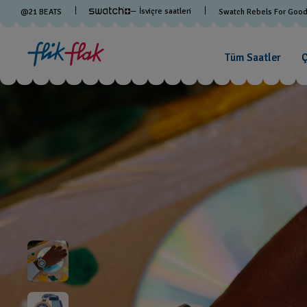
— İsviçre saatleri
@
21
BEATS
Swatch Rebels For Goo
Tüm Saatler
Ç