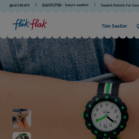
— İsviçre saatleri
@
423
BEATS
Swatch Rebels For Go
Tüm Saatler
Ç