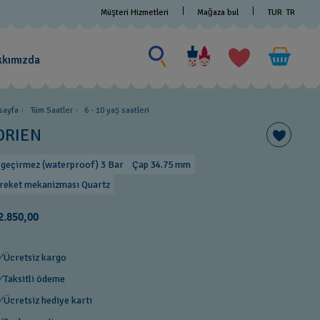
Müşteri Hizmetleri
Mağaza bul
TUR
TR
Bir şey ara
Bir
şey
kkımızda
ara
sayfa
Tüm Saatler
6 - 10 yaş saatleri
DRIEN
 geçirmez (waterproof) 3 Bar
Çap 34.75 mm
reket mekanizması Quartz
2.850,00
Ücretsiz kargo
Taksitli ödeme
Ücretsiz hediye kartı