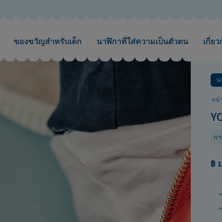
ของขวัญสำหรับเด็ก
นาฬิกาที่ใส่ความเป็นตัวตน
เกี่ยว
นา
หน้
Y
กา
฿ 1