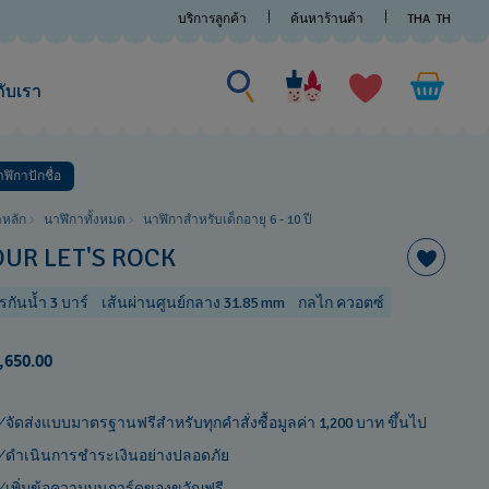
บริการลูกค้า
ค้นหาร้านค้า
THA
TH
ค้นหาบางสิ่ง
ค้นหา
บาง
กับเรา
สิ่ง
ฬิกาปักชื่อ
าหลัก
นาฬิกาทั้งหมด
นาฬิกาสำหรับเด็กอายุ 6 - 10 ปี​
OUR LET'S ROCK
รกันน้ำ 3 บาร์
เส้นผ่านศูนย์กลาง 31.85 mm
กลไก ควอตซ์
,650.00
จัดส่งแบบมาตรฐานฟรีสำหรับทุกคำสั่งซื้อมูลค่า 1,200 บาท ขึ้นไป
ดำเนินการชำระเงินอย่างปลอดภัย
เพิ่มข้อความบนการ์ดของขวัญฟรี