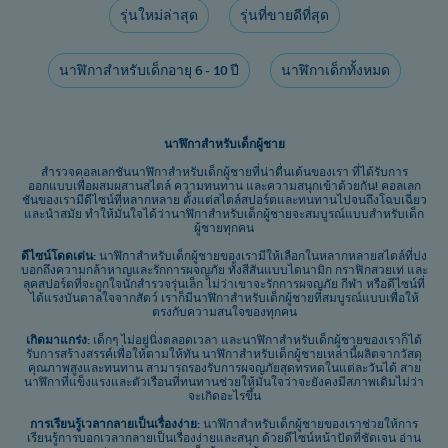
รุ่นใหม่ล่าสุด
รุ่นที่ขายดีที่สุด
นาฬิกาสำหรับเด็กอายุ 6 - 10 ปี​
นาฬิกาเด็กทั้งหมด
นาฬิกาสำหรับเด็กผู้ชาย
สำรวจคอลเลกชันนาฬิกาสำหรับเด็กผู้ชายที่น่าตื่นเต้นของเรา ที่ได้รับการ
ออกแบบเพื่อผสมผสานสไตล์ ความทนทาน และความสนุกเข้าด้วยกัน! คอลเลก
ชันของเรามีดีไซน์ที่หลากหลาย ตั้งแต่สไตล์สปอร์ตและทนทานไปจนถึงโฉบเฉี่ยว
และนำสมัย ​​ทำให้มั่นใจได้ว่านาฬิกาสำหรับเด็กผู้ชายจะสมบูรณ์แบบสำหรับเด็ก
ผู้ชายทุกคน
ดีไซน์โดดเด่น:
นาฬิกาสำหรับเด็กผู้ชายของเรามีให้เลือกในหลากหลายสไตล์ที่บ่ง
บอกถึงความกล้าหาญและรักการผจญภัย ทั้งสีสันแบบไดนามิก กราฟิกสวยเท่ และ
ลุคสปอร์ตที่จะถูกใจนักสำรวจรุ่นเล็ก ไม่ว่าเขาจะรักการผจญภัย กีฬา หรือดีไซน์ที่
ได้แรงบันดาลใจจากสัตว์ เราก็มีนาฬิกาสำหรับเด็กผู้ชายที่สมบูรณ์แบบเพื่อให้
ตรงกับความสนใจของทุกคน
เกิดมาแกร่ง:
เด็กๆ ไม่อยู่นิ่งตลอดเวลา และนาฬิกาสำหรับเด็กผู้ชายของเราก็ได้
รับการสร้างสรรค์เพื่อให้ตามให้ทัน นาฬิกาสำหรับเด็กผู้ชายเหล่านี้ผลิตจากวัสดุ
คุณภาพสูงและทนทาน สามารถรองรับการผจญภัยสุดทรหดในแต่ละวันได้ สาย
นาฬิกาที่แข็งแรงและตัวเรือนที่ทนทานช่วยให้มั่นใจว่าจะยังคงมีสภาพเดิมไม่ว่า
จะเกิดอะไรขึ้น
การเรียนรู้เวลากลายเป็นเรื่องง่าย:
นาฬิกาสำหรับเด็กผู้ชายของเราช่วยให้การ
เรียนรู้การบอกเวลากลายเป็นเรื่องง่ายและสนุก ด้วยดีไซน์หน้าปัดที่ชัดเจน อ่าน