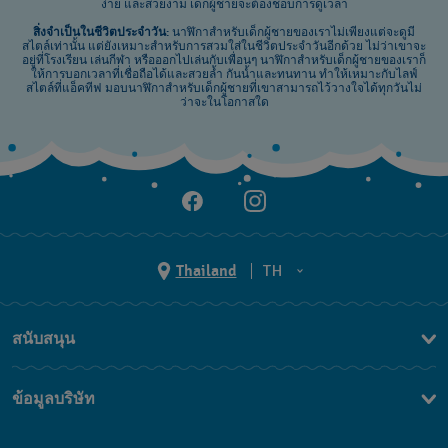
ง่าย และสวยงาม เด็กผู้ชายจะต้องชอบการดูเวลา
สิ่งจำเป็นในชีวิตประจำวัน:
นาฬิกาสำหรับเด็กผู้ชายของเราไม่เพียงแต่จะดูมี
สไตล์เท่านั้น แต่ยังเหมาะสำหรับการสวมใส่ในชีวิตประจำวันอีกด้วย ไม่ว่าเขาจะ
อยู่ที่โรงเรียน เล่นกีฬา หรือออกไปเล่นกับเพื่อนๆ นาฬิกาสำหรับเด็กผู้ชายของเราก็
ให้การบอกเวลาที่เชื่อถือได้และสวยล้ำ กันน้ำและทนทาน ทำให้เหมาะกับไลฟ์
สไตล์ที่แอ็คทีฟ มอบนาฬิกาสำหรับเด็กผู้ชายที่เขาสามารถไว้วางใจได้ทุกวันไม่
ว่าจะในโอกาสใด
Thailand
TH
TH
สนับสนุน
EN
ติดต่อเรา
ข้อมูลบริษัท
คำถามที่พบบ่อย (FAQ)
Press