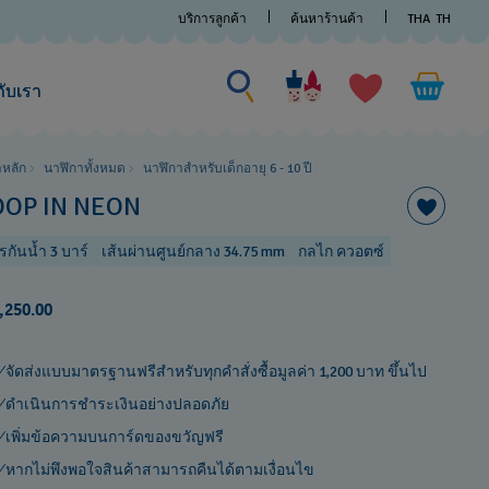
บริการลูกค้า
ค้นหาร้านค้า
THA
TH
ค้นหาบางสิ่ง
ค้นหา
บาง
กับเรา
สิ่ง
าหลัก
นาฬิกาทั้งหมด
นาฬิกาสำหรับเด็กอายุ 6 - 10 ปี​
OOP IN NEON
รกันน้ำ 3 บาร์
เส้นผ่านศูนย์กลาง 34.75 mm
กลไก ควอตซ์
,250.00
จัดส่งแบบมาตรฐานฟรีสำหรับทุกคำสั่งซื้อมูลค่า 1,200 บาท ขึ้นไป
ดำเนินการชำระเงินอย่างปลอดภัย
เพิ่มข้อความบนการ์ดของขวัญฟรี
หากไม่พึงพอใจสินค้าสามารถคืนได้ตามเงื่อนไข