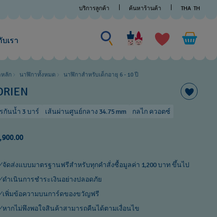
บริการลูกค้า
ค้นหาร้านค้า
THA
TH
ค้นหาบางสิ่ง
ค้นหา
บาง
กับเรา
สิ่ง
าหลัก
นาฬิกาทั้งหมด
นาฬิกาสำหรับเด็กอายุ 6 - 10 ปี​
DRIEN
รกันน้ำ 3 บาร์
เส้นผ่านศูนย์กลาง 34.75 mm
กลไก ควอตซ์
,900.00
จัดส่งแบบมาตรฐานฟรีสำหรับทุกคำสั่งซื้อมูลค่า 1,200 บาท ขึ้นไป
ดำเนินการชำระเงินอย่างปลอดภัย
เพิ่มข้อความบนการ์ดของขวัญฟรี
หากไม่พึงพอใจสินค้าสามารถคืนได้ตามเงื่อนไข