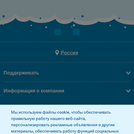
Россия
Поддерживать
Свяжитесь c Нами
Информация о компании
FAQ
Пресса
Мы используем файлы cookie, чтобы обеспечивать
Работа в Swatch
правильную работу нашего веб-сайта,
персонализировать рекламные объявления и другие
материалы, обеспечивать работу функций социальных