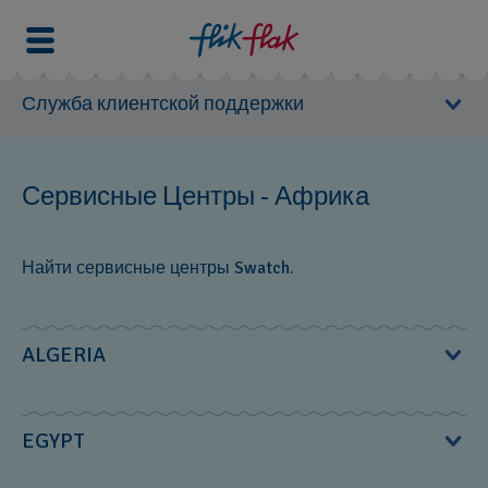
Служба клиентской поддержки
Руководство пользователя
Сервисные Центры - Африка
Сервисные Центры
Найти сервисные центры Swatch.
Европа
Северная Америка
Южная Америка
ALGERIA
Тихий океан и азия
Океания
MS Diffusion S.à.r.l.‎
EGYPT
Африка
2, rue de Shakespeare; El Mouradia‎