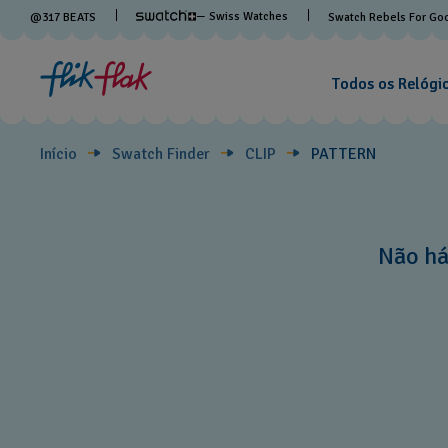
PATTERN
— Swiss Watches
@
317
BEATS
Swatch Rebels For Go
Todos os Relógi
Início
Swatch Finder
CLIP
PATTERN
Não há