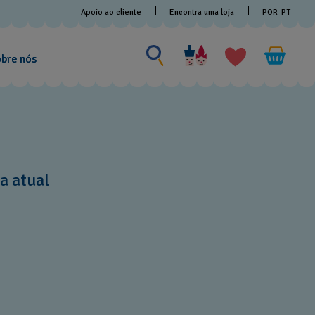
Apoio ao cliente
Encontra uma loja
POR
PT
Procurar por algo
Procurar
por
bre nós
algo
a atual