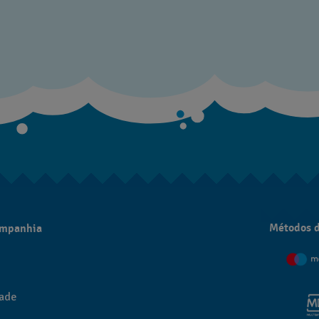
Métodos 
ompanhia
dade