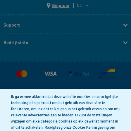
Belgium
NL
NL
Support
FR
Contacteer Ons
Bedrijfsinfo
FAQ
Pers
Levering
Vacatures
Retournering
Verkoopvoorwaarden
Annulering van de overeenkomst
Ik ga ermee akkoord dat deze website cookies en soortgelijke
technologieën gebruikt om het gebruik van deze site te
faciliteren, om inzicht te krijgen in het gebruik ervan en om mij
Privacy Verklaring
Cookies
relevante advertenties aan te bieden. U kunt de instellingen
wijzigen om elke categorie cookies op elk gewenst moment in
of uit te schakelen. Raadpleeg onze Cookie Kennisgeving om