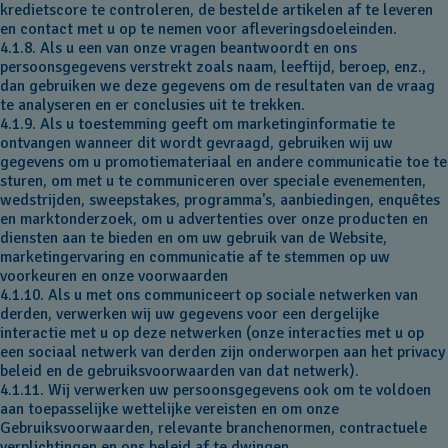
kredietscore te controleren, de bestelde artikelen af te leveren
en contact met u op te nemen voor afleveringsdoeleinden.
4.1.8. Als u een van onze vragen beantwoordt en ons
persoonsgegevens verstrekt zoals naam, leeftijd, beroep, enz.,
dan gebruiken we deze gegevens om de resultaten van de vraag
te analyseren en er conclusies uit te trekken.
4.1.9. Als u toestemming geeft om marketinginformatie te
ontvangen wanneer dit wordt gevraagd, gebruiken wij uw
gegevens om u promotiemateriaal en andere communicatie toe te
sturen, om met u te communiceren over speciale evenementen,
wedstrijden, sweepstakes, programma's, aanbiedingen, enquêtes
en marktonderzoek, om u advertenties over onze producten en
diensten aan te bieden en om uw gebruik van de Website,
marketingervaring en communicatie af te stemmen op uw
voorkeuren en onze voorwaarden
4.1.10. Als u met ons communiceert op sociale netwerken van
derden, verwerken wij uw gegevens voor een dergelijke
interactie met u op deze netwerken (onze interacties met u op
een sociaal netwerk van derden zijn onderworpen aan het privacy
beleid en de gebruiksvoorwaarden van dat netwerk).
4.1.11. Wij verwerken uw persoonsgegevens ook om te voldoen
aan toepasselijke wettelijke vereisten en om onze
Gebruiksvoorwaarden, relevante branchenormen, contractuele
verplichtingen en ons beleid af te dwingen.