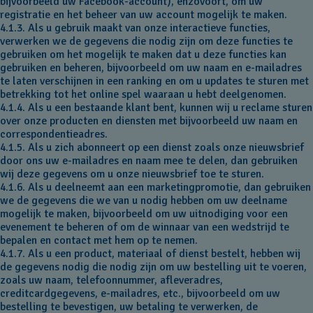
bijvoorbeeld uw Facebook-account), enzovoort, om uw
registratie en het beheer van uw account mogelijk te maken.
4.1.3. Als u gebruik maakt van onze interactieve functies,
verwerken we de gegevens die nodig zijn om deze functies te
gebruiken om het mogelijk te maken dat u deze functies kan
gebruiken en beheren, bijvoorbeeld om uw naam en e-mailadres
te laten verschijnen in een ranking en om u updates te sturen met
betrekking tot het online spel waaraan u hebt deelgenomen.
4.1.4. Als u een bestaande klant bent, kunnen wij u reclame sturen
over onze producten en diensten met bijvoorbeeld uw naam en
correspondentieadres.
4.1.5. Als u zich abonneert op een dienst zoals onze nieuwsbrief
door ons uw e-mailadres en naam mee te delen, dan gebruiken
wij deze gegevens om u onze nieuwsbrief toe te sturen.
4.1.6. Als u deelneemt aan een marketingpromotie, dan gebruiken
we de gegevens die we van u nodig hebben om uw deelname
mogelijk te maken, bijvoorbeeld om uw uitnodiging voor een
evenement te beheren of om de winnaar van een wedstrijd te
bepalen en contact met hem op te nemen.
4.1.7. Als u een product, materiaal of dienst bestelt, hebben wij
de gegevens nodig die nodig zijn om uw bestelling uit te voeren,
zoals uw naam, telefoonnummer, afleveradres,
creditcardgegevens, e-mailadres, etc., bijvoorbeeld om uw
bestelling te bevestigen, uw betaling te verwerken, de