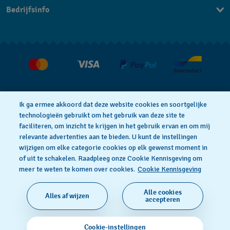
Bedrijfsinfo
FAQ
Pers
Levering
Vacatures
Retournering
Verkoopvoorwaarden
Annulering van de overeenkomst
Ik ga ermee akkoord dat deze website cookies en soortgelijke
technologieën gebruikt om het gebruik van deze site te
faciliteren, om inzicht te krijgen in het gebruik ervan en om mij
Privacy Verklaring
Cookies
relevante advertenties aan te bieden. U kunt de instellingen
wijzigen om elke categorie cookies op elk gewenst moment in
of uit te schakelen. Raadpleeg onze Cookie Kennisgeving om
Gebruiksvoorwaarden
meer te weten te komen over cookies.
Cookie Kennisgeving
Alle cookies
Alles afwijzen
SWISS MADE
accepteren
© 2026 Flik Flak, een divisie van Swatch Ltd. Alle
Cookie-instellingen
rechten voorbehouden.‎