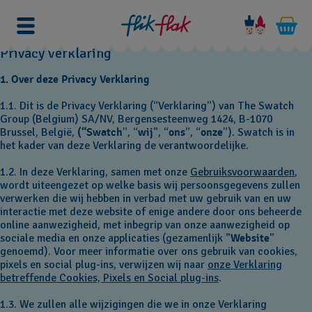
Privacy Verklaring
1. Over deze Privacy Verklaring
1.1. Dit is de Privacy Verklaring (“Verklaring”) van The Swatch
Group (Belgium) SA/NV, Bergensesteenweg 1424, B-1070
Brussel, België,
(“Swatch
”, “
wij
", “
ons
”, “
onze
”). Swatch
is in
het kader van deze Verklaring de verantwoordelijke.
1.2. In deze Verklaring, samen met onze
Gebruiksvoorwaarden
,
wordt uiteengezet op welke basis wij persoonsgegevens zullen
verwerken die wij hebben in verbad met uw gebruik van en uw
interactie met
deze website
of enige andere door ons beheerde
online aanwezigheid, met inbegrip van onze aanwezigheid op
sociale media en onze applicaties (gezamenlijk "
Website
"
genoemd). Voor meer informatie over ons gebruik van cookies,
pixels en social plug-ins, verwijzen wij naar
onze Verklaring
betreffende Cookies, Pixels en Social plug-ins
.
1.3. We zullen alle wijzigingen die we in onze Verklaring