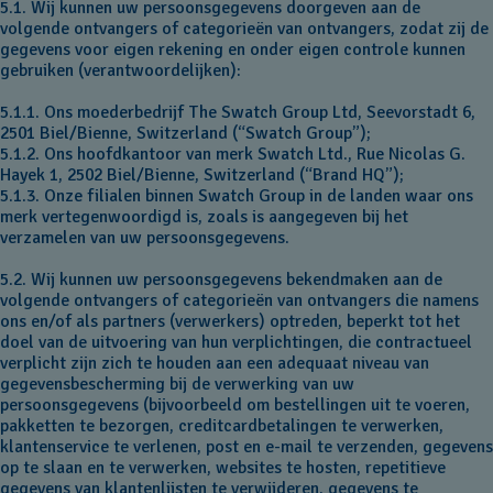
5.1. Wij kunnen uw persoonsgegevens doorgeven aan de
volgende ontvangers of categorieën van ontvangers, zodat zij de
gegevens voor eigen rekening en onder eigen controle kunnen
gebruiken (verantwoordelijken):
5.1.1. Ons moederbedrijf The Swatch Group Ltd, Seevorstadt 6,
2501 Biel/Bienne, Switzerland (“Swatch Group”);
5.1.2. Ons hoofdkantoor van merk Swatch Ltd., Rue Nicolas G.
Hayek 1, 2502 Biel/Bienne, Switzerland (“Brand HQ”);
5.1.3. Onze filialen binnen Swatch Group in de landen waar ons
merk vertegenwoordigd is, zoals is aangegeven bij het
verzamelen van uw persoonsgegevens.
5.2. Wij kunnen uw persoonsgegevens bekendmaken aan de
volgende ontvangers of categorieën van ontvangers die namens
ons en/of als partners (verwerkers) optreden, beperkt tot het
doel van de uitvoering van hun verplichtingen, die contractueel
verplicht zijn zich te houden aan een adequaat niveau van
gegevensbescherming bij de verwerking van uw
persoonsgegevens (bijvoorbeeld om bestellingen uit te voeren,
pakketten te bezorgen, creditcardbetalingen te verwerken,
klantenservice te verlenen, post en e-mail te verzenden, gegevens
op te slaan en te verwerken, websites te hosten, repetitieve
gegevens van klantenlijsten te verwijderen, gegevens te