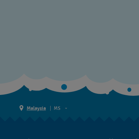
Malaysia
MS
EN
MS