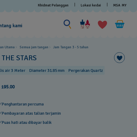
Khidmat Pelanggan
Lokasi kedai
MSA
MY
Cari sesuatu
Cari
sesuatu
ntang kami
an Utama
Semua jam tangan
Jam Tangan 3 - 5 tahun ​
N THE STARS
lis air 3 Meter
Diameter 31.85 mm
Pergerakan Quartz
 195.00
Penghantaran percuma
Pembayaran atas talian terjamin
Puas hati atau dibayar balik