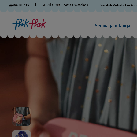
— Swiss Watches
@
898
BEATS
Swatch Rebels For Go
Semua jam tangan