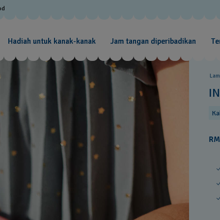
od
Hadiah untuk kanak-kanak
Jam tangan diperibadikan
Te
Lam
I
Ka
RM