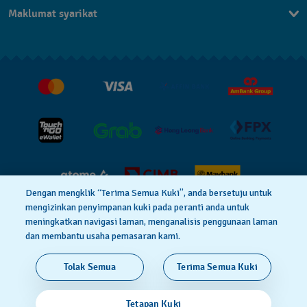
Maklumat syarikat
Soalan Lazim
Penerbitan
Penghantaran dan Pemulangan
Pekerjaan
Syarat Jualan
Dengan mengklik “Terima Semua Kuki”, anda bersetuju untuk
mengizinkan penyimpanan kuki pada peranti anda untuk
meningkatkan navigasi laman, menganalisis penggunaan laman
Dasar Privasi
Cookie notice
dan membantu usaha pemasaran kami.
BUATAN SWISS
Tolak Semua
Terima Semua Kuki
© 2026 Flik Flak, a division of Swatch Ltd. Hak cipta
Tetapan Kuki