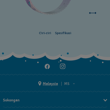
Ciri-ciri
Spesifikasi
Malaysia
MS
EN
Sokongan
MS
Hubungi Kami