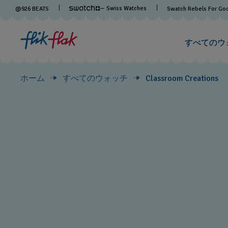
Classroom
— Swiss Watches
@
926
BEATS
Swatch Rebels For Go
Creations
すべてのウ
ホーム
すべてのウォッチ
Classroom Creations