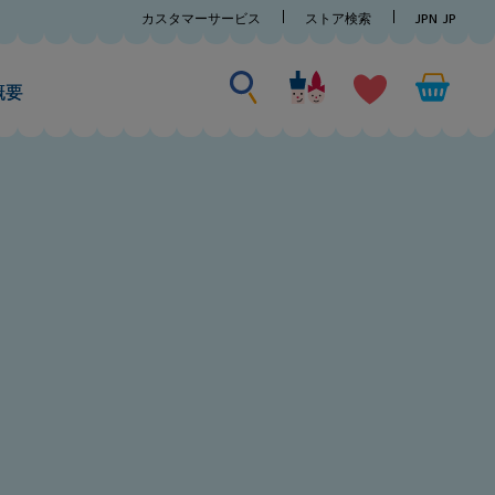
カスタマーサービス
ストア検索
JPN
JP
何かを探す
何
か
概要
を
探
す