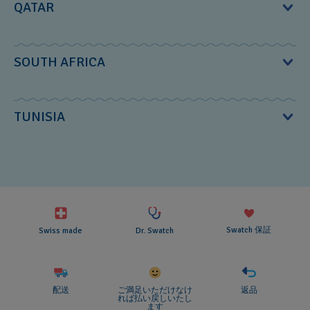
Phone:
+212 52 299 67 46‎
QATAR
Eメール：
connect@swatch.jp
Lagos‎‎, Nigeria‎‎
Panorama Mall
Phone:
+234 1 774 83 26‎
SOUTH AFRICA
altakhassusi road
いつでもサポートいたします。
Rivoli Watch WLL
almather alshmali district
Barwa Commercial Avenue
Treger Group
TUNISIA
Sayer Building No. 16, SY16-C101,
Riyadh
P.O. Box 16903,
4th Floor‎
Doha, Qatar
BOBA S.A.R.L.
Phone:
+966 1 14111808
85 Grayston Drive‎
Phone:
+974 4 005 4400
45, Av. Bourguiba‎
Email :
connect.sa@swatch.com
Sandton‎‎, South Africa‎‎, 2196‎‎
Tunis‎‎, Tunisia‎‎, 1001‎‎
Swatch 保証
Swiss made
Dr. Swatch
Phone:
+27 10 142 4480
Phone:
+216 71 854 271‎
E-mail:
swatchonline@tregergroup.co.za
配送
ご満足いただけなけ
返品
れば払い戻しいたし
ます