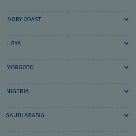
2, rue de Shakespeare; El Mouradia‎
よくある質問
BTC Trading Co.‎
IVORY COAST
Alger‎‎, Algeria‎‎
製品のお手入れ方法
19 Abbas El Akkad Str.; 3 Rd Floor, Nasr City‎
Phone:
+213 770 94 77 31‎
保証および使用上の注意
SWATCH STORE Abidjan
LIBYA
Cairo‎‎, Egypt‎‎
Email :
contact@msd-dz.com
Centre Comercial CAP SUD Zone 4
お問合せ
Phone: +20 2 2401 57 72‎
Sadik Sons Enterprises
MOROCCO
Abidjan‎‎
バッテリー無料交換サービスについて
Email :
contact@btcwatches.com
402 Aldawa Alislamia Building‎
Phone:
+225 07 79 31 70 91
K.T.L.C.
www.btcwatches.com
NIGERIA
Benghazi‎‎, Libya‎‎
Email :
swatchcs@zino.ci
Espace Porte DAnfa; Rue Bab Mansour; Batiment D 4e
解決しない場合、 恐れ入りますがご連絡くだ
www.zino.ci
Phone:
+218 61 909 17 60‎
さい
Etage No. 13‎
Smartmarkt Ltd.‎
SAUDI ARABIA
Casablanca‎‎, Morocco‎‎, 20100‎‎
電話：
0570-004-007
営業時間: 10:00～17:00 (土・日・祝
58, Akanbi Onitri Close; Off Eric Moore Road; P.O. Box
休み)
7430, Surulere‎
Swatch Store