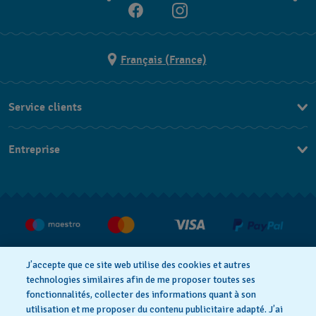
Français (France)
Service clients
Nous contacter
Entreprise
Questions fréquentes
Espace presse
Livraison
Nous rejoindre
Retour
CGV
Droit de rétractation
J’accepte que ce site web utilise des cookies et autres
technologies similaires afin de me proposer toutes ses
fonctionnalités, collecter des informations quant à son
utilisation et me proposer du contenu publicitaire adapté. J’ai