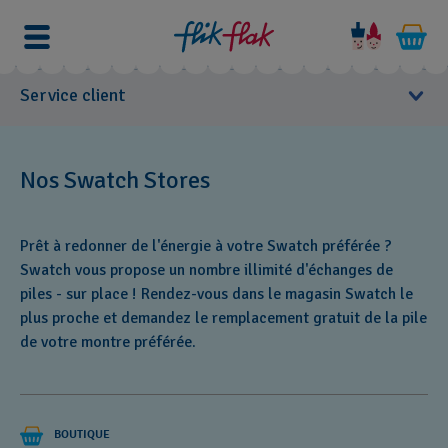
Service client
Manuels d'utilisation
Nos Swatch Stores
Need
SAV
a
Prêt à redonner de l'énergie à votre Swatch préférée ?
new
FAQs
Swatch vous propose un nombre illimité d'échanges de
battery
piles - sur place ! Rendez-vous dans le magasin Swatch le
for
plus proche et demandez le remplacement gratuit de la pile
Entretien
your
de votre montre préférée.
favourite
Garantie
Swatch?
From
now
Contactez-nous
BOUTIQUE
on,