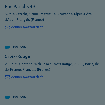
Swatch
Rue Paradis 39
Nos Swatch Stores
will
39 rue Paradis, 13001, Marseille, Provence-Alpes-Côte
replace
d’Azur, Français (France)
it
connect@swatch.fr
at
Besoin d'aide ?
no
cost
to
Contactez nous au :
01 53 81 22 48
du lundi au vendredi de
BOUTIQUE
you.
10H à 18H
Croix-Rouge
Envoyez nous un mail :
connect@swatch.fr
2 Rue du Cherche-Midi, Place Croix Rouge, 75006, Paris, Ile-
de-France, Français (France)
Vous avez une question?
connect@swatch.fr
BOUTIQUE