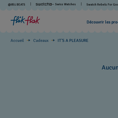
IT'S
— Swiss Watches
@
851
BEATS
Swatch Rebels For Go
A
Découvrir les pro
PLEASURE
Accueil
Cadeaux
IT'S A PLEASURE
Aucun