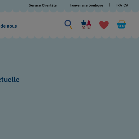
Service Clientèle
Trouver une boutique
FRA
CA
Rechercher un produit
Rechercher
un
 de nous
produit
tuelle