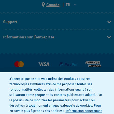
Canada
FR
EN
Support
FR
Nous contacter
Informations sur l'entreprise
FAQ
Espace presse
Livraisons Et Retours
Nous rejoindre
J’accepte que ce site web utilise des cookies et autres
technologies similaires afin de me proposer toutes ses
fonctionnalités, collecter des informations quant à son
utilisation et me proposer du contenu publicitaire adapté. J’ai
Déclaration de confidentialité
la possibilité de modifier les paramètres pour activer ou
désactiver à tout moment chaque catégorie de cookies. Pour
en savoir plus à propos des cookies :
information concernant