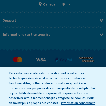
Canada
FR
EN
Support
FR
Nous contacter
Informations sur l'entreprise
FAQ
Espace presse
Livraisons Et Retours
Nous rejoindre
J’accepte que ce site web utilise des cookies et autres
technologies similaires afin de me proposer toutes ses
fonctionnalités, collecter des informations quant à son
utilisation et me proposer du contenu publicitaire adapté. J’ai
Déclaration de confidentialité
la possibilité de modifier les paramètres pour activer ou
désactiver à tout moment chaque catégorie de cookies. Pour
en savoir plus à propos des cookies :
information concernant