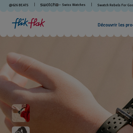
— Swiss Watches
@
626
BEATS
Swatch Rebels For Go
Découvrir les pro