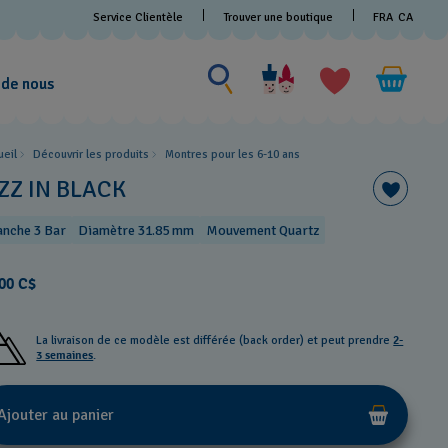
Service Clientèle
Trouver une boutique
FRA
CA
Rechercher un produit
Rechercher
un
 de nous
produit
ueil
Découvrir les produits
Montres pour les 6-10 ans
IZZ IN BLACK
anche 3 Bar
Diamètre 31.85 mm
Mouvement Quartz
00 C$
La livraison de ce modèle est différée (back order) et peut prendre
2-
3 semaines
.
Ajouter au panier