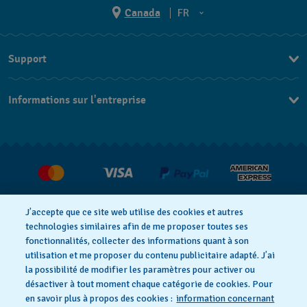
Canada
FR
EN
Support
FR
Nous contacter
Informations sur l'entreprise
FAQ
Espace presse
Livraisons Et Retours
Nous rejoindre
J’accepte que ce site web utilise des cookies et autres
technologies similaires afin de me proposer toutes ses
fonctionnalités, collecter des informations quant à son
utilisation et me proposer du contenu publicitaire adapté. J’ai
Déclaration de confidentialité
la possibilité de modifier les paramètres pour activer ou
désactiver à tout moment chaque catégorie de cookies. Pour
en savoir plus à propos des cookies :
information concernant