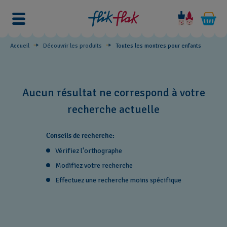
Toutes
les
montres
Accueil
Découvrir les produits
Toutes les montres pour enfants
pour
enfants
Aucun résultat ne correspond à votre
recherche actuelle
Conseils de recherche:
Vérifiez l'orthographe
Modifiez votre recherche
Effectuez une recherche moins spécifique