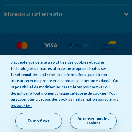
Nous Contacter
Informations sur l'entreprise
FAQ
Press
Livraison
Jobs
Retour
Conditions De Vente
Droit de rétractation
J’accepte que ce site web utilise des cookies et autres
technologies similaires afin de me proposer toutes ses
fonctionnalités, collecter des informations quant à son
utilisation et me proposer du contenu publicitaire adapté. J’ai
Déclaration De Confidentialité
la possibilité de modifier les paramètres pour activer ou
désactiver à tout moment chaque catégorie de cookies. Pour
en savoir plus à propos des cookies :
information concernant
Cookies
Conditions D'Utilisation
les cookies.
Autoriser tous les
Tout refuser
SWISS MADE
cookies