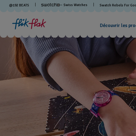
— Swiss Watches
@
192
BEATS
Swatch Rebels For Go
Découvrir les pro