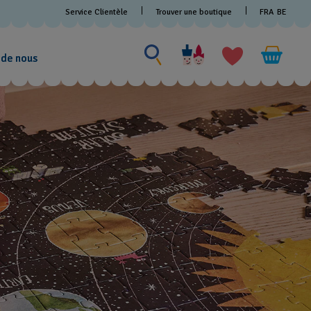
Service Clientèle
Trouver une boutique
FRA
BE
Rechercher un produit
Rechercher
un
 de nous
produit