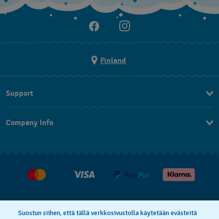
Finland
Support
Ota Yhteyttä
Company Info
UKK
Press
Toimitus
Jobs
Palautukset
Myyntiehdot
Withdraw from contract
Suostun siihen, että tällä verkkosivustolla käytetään evästeitä