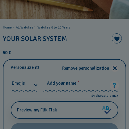
Home
All Watches
Watches 6 to 10 Years​
YOUR SOLAR SYSTEM
50 €
Personalize it!
Remove personalization
*
Emojis
Add your name
14 characters max
Preview my Flik Flak