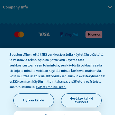
Ota Yhteyttä
Company Info
UKK
Press
Toimitus
Jobs
Palautukset
Myyntiehdot
Withdraw from contract
Suostun siihen, että tällä verkkosivustolla käytetään evästeitä
ja vastaavia teknologioita, jotta voin käyttää tätä
verkkosivustoa ja sen toimintoja, sen käytöstä voidaan saada
Privacy Policy
Cookie Notice
tietoja ja minulle voidaan näyttää minua koskevia mainoksia.
Voin muuttaa asetuksia aktivoidakseni kunkin evästeryhmän tai
estääkseni sen käytön milloin tahansa. Lisätietoja evästeistä
Käyttöehdot
saa tutustumalla
evästeilmoitukseen.
Hyväksy kaikki
Hylkää kaikki
SWISS MADE
evästeet
© 2026 FLIK FLAK, A DIVISION OF SWATCH LTD. ALL