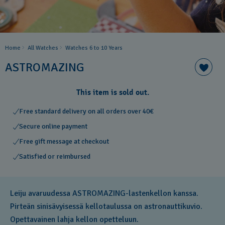
Home
All Watches
Watches 6 to 10 Years​
ASTROMAZING
This item is sold out.
Free standard delivery on all orders over 40€
Secure online payment
Free gift message at checkout
Satisfied or reimbursed
Leiju avaruudessa ASTROMAZING-lastenkellon kanssa.
Pirteän sinisävyisessä kellotaulussa on astronauttikuvio.
Opettavainen lahja kellon opetteluun.