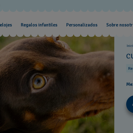
d
elojes
Regalos infantiles
Personalizados
Sobre nosotr
Inic
C
Re
Me