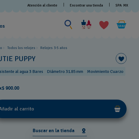
Atención al cliente
Encontrar una tienda
SPA
MX
Buscar algo
Buscar
algo
os
io
Todos los relojes
Relojes 3-5 años ​
UTIE PUPPY
sistente al agua 3 Bares
Diámetro 31.85 mm
Movimiento Cuarzo
x$ 900.00
Añadir al carrito
Buscar en la tienda