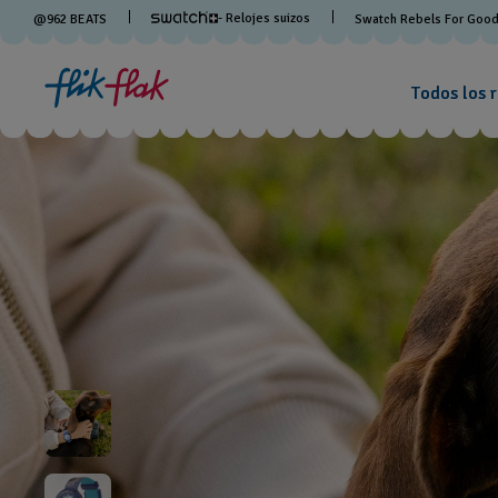
- Relojes suizos
@
962
BEATS
Swatch Rebels For Goo
Todos los r