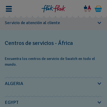
Servicio de atención al cliente
Manuales de usuario
Centros de servicios - África
Centros de servicios
Encuentra los centros de servicio de Swatch en todo el
Europa
mundo.
América del Norte
América del Sur
ALGERIA
Asia
Oceanía
África
MS Diffusion S.à.r.l.‎
EGYPT