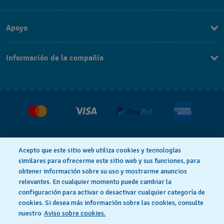
Apoyo
Contacta con nosotros
Información de la compañía
Preguntas frecuentes
Prensa
Entregas
Empleo
Devoluciones
Condiciones de venta
Sistema de información
Acepto que este sitio web utiliza cookies y tecnologías
Desistimiento del contrato
similares para ofrecerme este sitio web y sus funciones, para
obtener información sobre su uso y mostrarme anuncios
Aviso de privacidad
Aviso sobre cookies
relevantes. En cualquier momento puede cambiar la
configuración para activar o desactivar cualquier categoría de
cookies. Si desea más información sobre las cookies, consulte
Términos de uso
nuestro
Aviso sobre cookies.