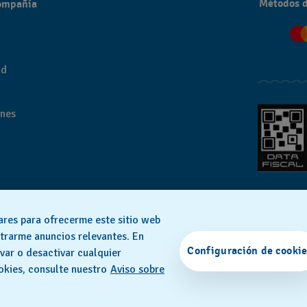
Métodos 
compañía
ad
ones
lares para ofrecerme este sitio web
strarme anuncios relevantes. En
HECHO EN SUIZA
Configuración de cookie
var o desactivar cualquier
okies, consulte nuestro
Aviso sobre
© 2026 Flik Flak, una división de Swatch Ltd. Todos los derechos reservados.‎