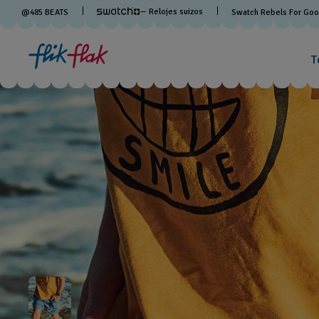
— Relojes suizos
@
485
BEATS
Swatch Rebels For Go
T