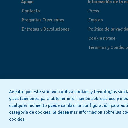
Apoyo
Información de la 
Contacto
Press
Preguntas Frecuentes
Empleo
Entregas y Devoluciones
Política de privacid
Cookie notice
Términos y Condici
Acepto que este sitio web utiliza cookies y tecnologías simi
y sus funciones, para obtener información sobre su uso y mo
cualquier momento puede cambiar la configuración para acti
categoría de cookies. Si desea más información sobre las co
cookies.