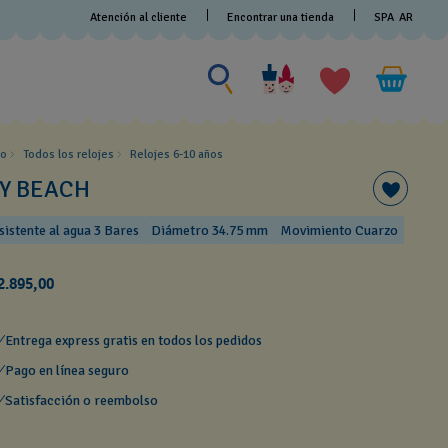
Atención al cliente
Encontrar una tienda
SPA
AR
Buscar algo
Buscar
algo
io
Todos los relojes
Relojes 6-10 años ​
CY BEACH
sistente al agua 3 Bares
Diámetro 34.75 mm
Movimiento Cuarzo
2.895,00
Entrega express gratis en todos los pedidos
Pago en línea seguro
Satisfacción o reembolso