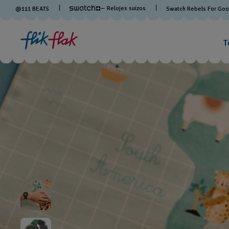
— Relojes suizos
@
111
BEATS
Swatch Rebels For Go
T