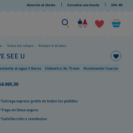
Atención al cliente
Encontrar una tienda
SPA
AR
Buscar algo
Buscar
algo
io
Todos los relojes
Relojes 6-10 años ​
YE SEE U
sistente al agua 3 Bares
Diámetro 34.75 mm
Movimiento Cuarzo
49.995,00
Entrega express gratis en todos los pedidos
Pago en línea seguro
Satisfacción o reembolso