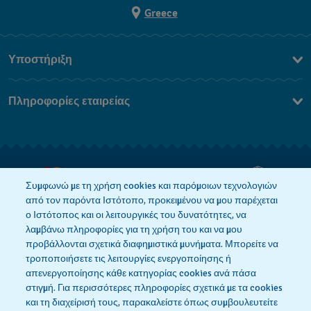
Greece
Υποστήριξη
Επικοινωνήστε Μαζί Μας
Πληροφορίες εταιρείας
Συχνές ερωτήσεις
Press
Αποστολή
Θέσεις Εργασίας
Επιστροφές
Όροι Πώλησης
Συμφωνώ με τη χρήση cookies και παρόμοιων τεχνολογιών
από τον παρόντα Ιστότοπο, προκειμένου να μου παρέχεται
Κάνε κλικ εδώ για υπαναχώρηση
ο Ιστότοπος και οι λειτουργικές του δυνατότητες, να
λαμβάνω πληροφορίες για τη χρήση του και να μου
προβάλλονται σχετικά διαφημιστικά μυνήματα. Μπορείτε να
τροποποιήσετε τις λειτουργίες ενεργοποίησης ή
Πολιτική Απορρήτου
Πολιτική Cookies
απενεργοποίησης κάθε κατηγορίας cookies ανά πάσα
στιγμή. Για περισσότερες πληροφορίες σχετικά με τα cookies
και τη διαχείρισή τους, παρακαλείστε όπως συμβουλευτείτε