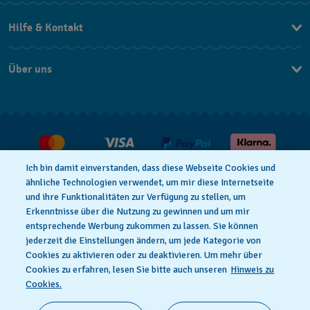
Hilfe & Kontakt
Kontakt
Über uns
FAQ
Press
Lieferung
Jobs
Rücksendung und Entsorgung
Verkaufs- und Lieferbedingungen
Ich bin damit einverstanden, dass diese Webseite Cookies und
Vertrag widerrufen
ähnliche Technologien verwendet, um mir diese Internetseite
und ihre Funktionalitäten zur Verfügung zu stellen, um
Erkenntnisse über die Nutzung zu gewinnen und um mir
entsprechende Werbung zukommen zu lassen. Sie können
Datenschutzbedingungen
Cookies Hinweis
jederzeit die Einstellungen ändern, um jede Kategorie von
Cookies zu aktivieren oder zu deaktivieren. Um mehr über
Cookies zu erfahren, lesen Sie bitte auch unseren
Hinweis zu
Nutzungsbedingungen
Impressum
Cookies.