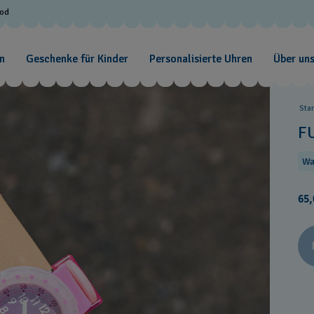
ood
n
Geschenke für Kinder
Personalisierte Uhren
Über un
Sta
F
Wa
65,