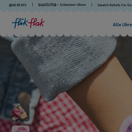
— Schweizer Uhren
@
66
BEATS
Swatch Rebels For G
Alle Uhre