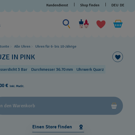
Kundendienst
Shop finden
DEU
DE
Nach etwas suchen
Nach
etwas
s
suchen
rtseite
Alle Uhren
Uhren für 6- bis 10-Jährige
UZE IN PINK
sserdicht 3 Bar
Durchmesser 36.70 mm
Uhrwerk Quarz
00 €
Inkl. MwSt.
In den Warenkorb
Einen Store finden