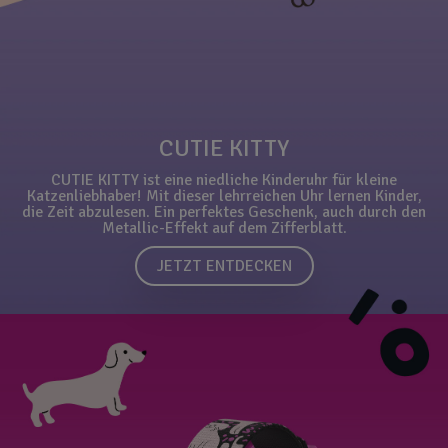
CUTIE KITTY
CUTIE KITTY ist eine niedliche Kinderuhr für kleine
Katzenliebhaber! Mit dieser lehrreichen Uhr lernen Kinder,
die Zeit abzulesen. Ein perfektes Geschenk, auch durch den
Metallic-Effekt auf dem Zifferblatt.
JETZT ENTDECKEN