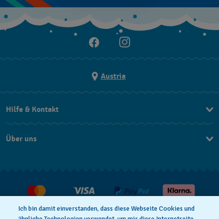
Austria
Hilfe & Kontakt
Kontakt
Über uns
FAQ
Press
Lieferung
Jobs
Rückgaberecht
Verkaufs- & Lieferbedingungen
Ich bin damit einverstanden, dass diese Webseite Cookies und
Vertrag widerrufen
ähnliche Technologien verwendet, um mir diese Internetseite