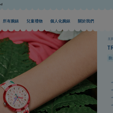
od
所有腕錶
兒童禮物
個人化腕錶
關於我們
主
T
防水