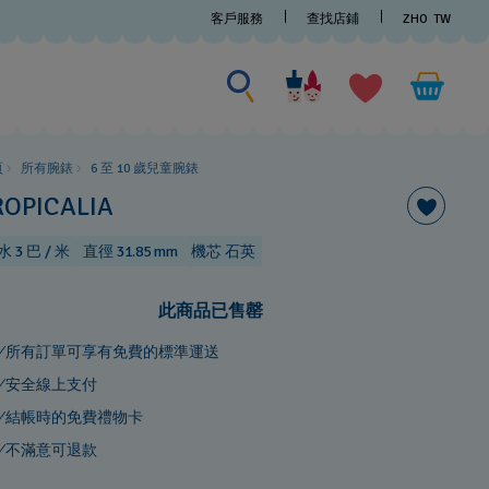
客戶服務
查找店鋪
ZHO
TW
尋找商品
尋
找
商
品
頁
所有腕錶
6 至 10 歲兒童腕錶
ROPICALIA
 3 巴 / 米
直徑 31.85 mm
機芯 石英
此商品已售罄
所有訂單可享有免費的標準運送
安全線上支付
結帳時的免費禮物卡
不滿意可退款