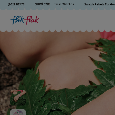
— Swiss Watches
@
522
BEATS
Swatch Rebels For Go