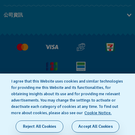
聯繫我們
公司資訊
常見問題解答
媒體中心
運送與退貨
工作機會
銷售條款
I agree that this Website uses cookies and similar technologies
for providing me this Website and its functionalities, for
隱私權政策
Cookie notice
obtaining insights about its use and for providing me relevant
advertisements. You may change the settings to activate or
deactivate each category of cookies at any time. To find out
使用者條款
more about cookies, please also see our
Cookie Notice.
瑞士製造
Reject All Cookies
Accept All Cookies