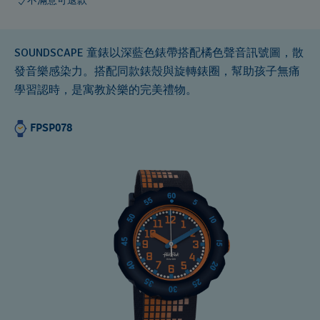
不滿意可退款
SOUNDSCAPE 童錶以深藍色錶帶搭配橘色聲音訊號圖，散
發音樂感染力。搭配同款錶殼與旋轉錶圈，幫助孩子無痛
學習認時，是寓教於樂的完美禮物。
FPSP078