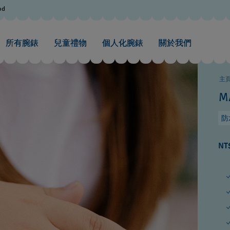
od
所有腕錶
兒童禮物
個人化腕錶
關於我們
主
M
防水
NT$