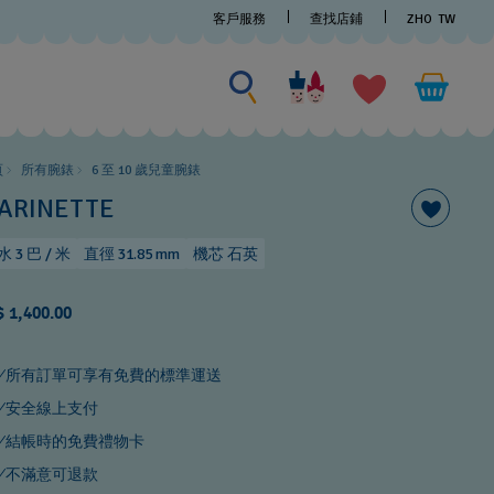
客戶服務
查找店鋪
ZHO
TW
尋找商品
尋
找
商
品
頁
所有腕錶
6 至 10 歲兒童腕錶
ARINETTE
 3 巴 / 米
直徑 31.85 mm
機芯 石英
 1,400.00
所有訂單可享有免費的標準運送
安全線上支付
結帳時的免費禮物卡
不滿意可退款