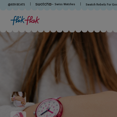
— Swiss Watches
@
839
BEATS
Swatch Rebels For Go