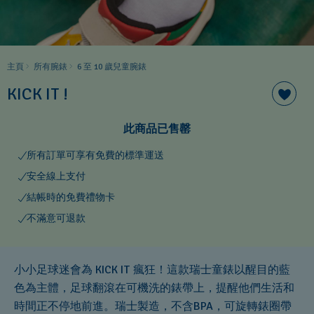
主頁
所有腕錶
6 至 10 歲兒童腕錶
KICK IT !
此商品已售罄
所有訂單可享有免費的標準運送
安全線上支付
結帳時的免費禮物卡
不滿意可退款
小小足球迷會為 KICK IT 瘋狂！這款瑞士童錶以醒目的藍
色為主體，足球翻滾在可機洗的錶帶上，提醒他們生活和
時間正不停地前進。瑞士製造，不含BPA，可旋轉錶圈帶