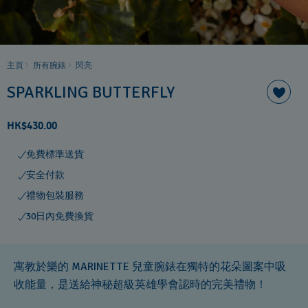
主頁
所有腕錶
閃亮
SPARKLING BUTTERFLY
HK$430.00
免費標準送貨
安全付款
禮物包裝服務
30日內免費換貨
寓教於樂的 MARINETTE 兒童腕錶在獨特的花朵圖案中吸
收能量，是送給神秘超級英雄學會認時的完美禮物！