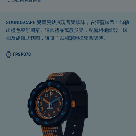
30日內免費換貨
SOUNDSCAPE 兒童腕錶展現音樂韻味，在深藍錶帶上勾勒
出橙色聲景圖案。這款禮品寓教於樂，配備相襯錶殼、錶
扣及旋轉式錶圈，讓孩子以和諧韻律學習認時。
FPSP078