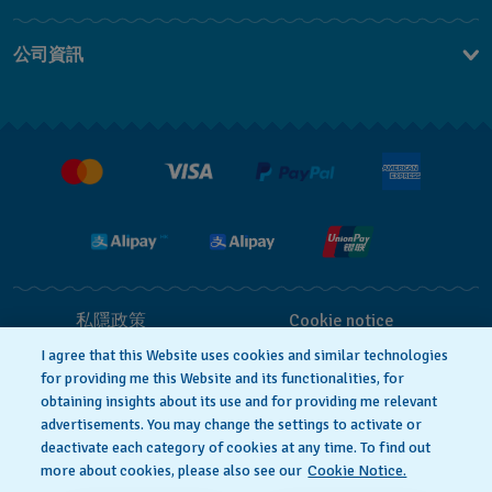
聯繫我們
公司資訊
常見問題
最新消息
免費送貨及退換貨
就業機會
銷售條款
私隱政策
Cookie notice
I agree that this Website uses cookies and similar technologies
for providing me this Website and its functionalities, for
使用條款
obtaining insights about its use and for providing me relevant
advertisements. You may change the settings to activate or
deactivate each category of cookies at any time. To find out
瑞士製造
more about cookies, please also see our
Cookie Notice.