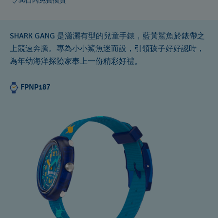
30日內免費換貨
SHARK GANG 是瀟灑有型的兒童手錶，藍黃鯊魚於錶帶之
上競速奔騰。專為小小鯊魚迷而設，引領孩子好好認時，
為年幼海洋探險家奉上一份精彩好禮。
FPNP187