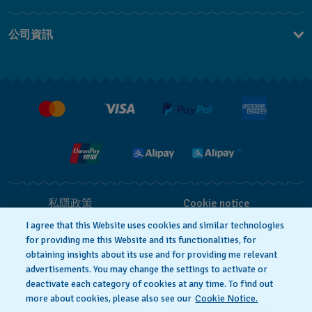
聯繫我們
公司資訊
常見問題
最新消息
免費送貨及退換貨
就業機會
銷售條款
私隱政策
Cookie notice
I agree that this Website uses cookies and similar technologies
for providing me this Website and its functionalities, for
使用條款
obtaining insights about its use and for providing me relevant
advertisements. You may change the settings to activate or
deactivate each category of cookies at any time. To find out
瑞士製造
more about cookies, please also see our
Cookie Notice.