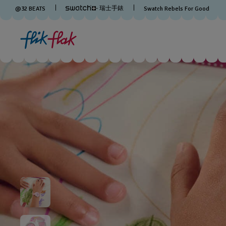
- 瑞士手錶
@
32
BEATS
Swatch Rebels For Good