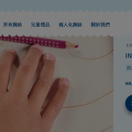
所有腕錶
兒童禮品
個人化腕錶
關於我們
主
I
防
HK