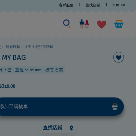
客戶服務
查找店鋪
ZHO
HK
尋找一些
尋
找
一
些
頁
所有腕錶
3 至 5 歲兒童腕錶
N MY BAG
水 3 巴
直徑 31.85 mm
機芯 石英
$310.00
添加至購物車
查找店鋪