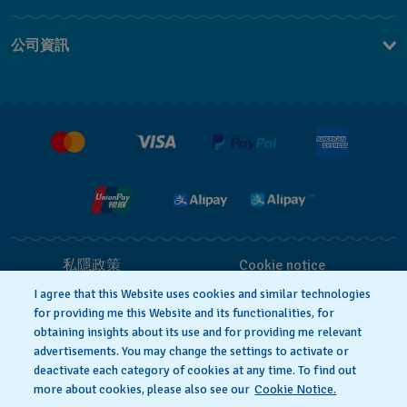
聯繫我們
公司資訊
常見問題
最新消息
免費送貨及退換貨
就業機會
銷售條款
私隱政策
Cookie notice
I agree that this Website uses cookies and similar technologies
for providing me this Website and its functionalities, for
使用條款
obtaining insights about its use and for providing me relevant
advertisements. You may change the settings to activate or
deactivate each category of cookies at any time. To find out
瑞士製造
more about cookies, please also see our
Cookie Notice.